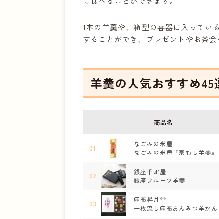
に食べることができます。
1本の羊羹や、箱型の容器に入ってい
することができ、プレゼントやお茶会
羊羹の人気おすすめ45
商品名
なごみの米屋
01
なごみの米屋『栗むし羊羹』
銀座千疋屋
02
銀座フルーツ羊羹
麻布昇月堂
03
一枚流し麻布あんみつ羊かん