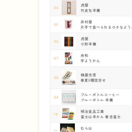
虎屋
04
竹皮包羊羹
井村屋
05
片手で食べられる小さなよう
虎屋
06
小形羊羹
舟和
07
芋ようかん
鶴屋光信
08
春夏5種詰合せ
ブルーボトルコーヒー
09
ブルーボトル 羊羹
明治食品工業
10
富士山羊かん 春吉富士
むら山
11