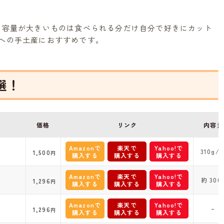
る容量が大きいものは食べられる分だけ自分で好きにカット
への手土産におすすめです。
選！
価格
リンク
内容量
Amazonで
楽天で
Yahoo!で
310g/
1,500
円
購入する
購入する
購入する
Amazonで
楽天で
Yahoo!で
約 300
1,296
円
購入する
購入する
購入する
Amazonで
楽天で
Yahoo!で
–
1,296
円
購入する
購入する
購入する