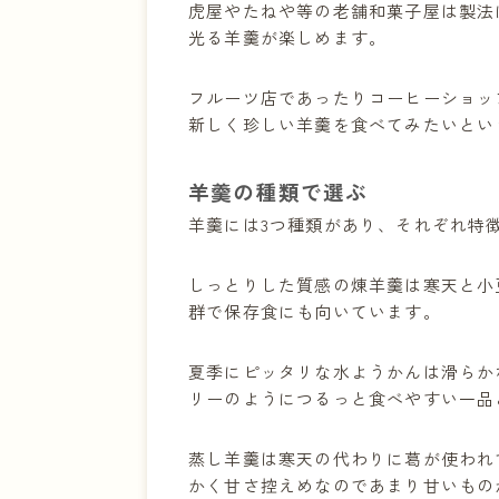
虎屋やたねや等の老舗和菓子屋は製法
29 遠藤製餡 ゼロカロリー 
光る羊羹が楽しめます。
30 遠藤製餡 ゼロカロリー 
31 三ツ山羊羹本舗 水羊羹
フルーツ店であったりコーヒーショッ
32 三ツ山羊羹本舗 本煉羊
新しく珍しい羊羹を食べてみたいとい
33 三ツ山羊羹本舗 竹皮包
34 井村屋 スポーツようかん
羊羹の種類で選ぶ
35 井村屋 ミニようかん 煉
羊羹には3つ種類があり、それぞれ特
36 井村屋 袋入 水ようかん
37 Mita ほうじ茶ようかん
しっとりした質感の煉羊羹は寒天と小
38 北海まりも製菓 まりもよ
群で保存食にも向いています。
39 三浦製菓 栗入りお茶羊羹
40 高林堂 羊羹 燻×羹(くん
夏季にピッタリな水ようかんは滑らか
リーのようにつるっと食べやすい一品
41 ロクメイコーヒー 鹿鳴 
42 かし原 本煉 羊かん
蒸し羊羹は寒天の代わりに葛が使われ
43 山田老舗 切羊羹 小倉
かく甘さ控えめなのであまり甘いもの
44 錦屋 小倉汐羊羹