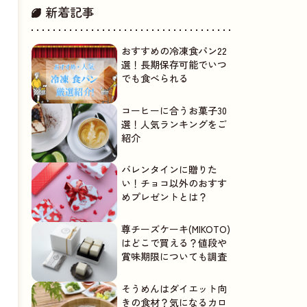
新着記事
おすすめの冷凍食パン22
選！長期保存可能でいつ
でも食べられる
コーヒーに合うお菓子30
選！人気ランキングをご
紹介
バレンタインに贈りた
い！チョコ以外のおすす
めプレゼントとは？
尊チーズケーキ(MIKOTO)
はどこで買える？値段や
賞味期限についても調査
そうめんはダイエット向
きの食材？気になるカロ