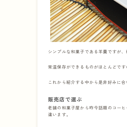
14 井村屋 チョコえいようか
15 天然生活 ひとくちミニ水
16 たねや 本生羊羹 【3個入
17 森乃家 いちごようかん
18 Wagashi asobi ドラ
19 御菓子司こぎく 大人の羊
シンプルな和菓子である羊羹ですが、
20 松屋 山ぶどう羊羹
21 回進堂 岩谷堂羊羹 くり金
常温保存ができるものがほとんどです
22 塩瀬総本家 栗羊羹
23 つちや 柿羊羹
これから紹介する中から是非好みに合
24 良平堂 桜さくら
25 武内製飴所 金魚ねぶた玉
販売店で選ぶ
26 鶴屋光信 鶴屋吉信ようか
老舗の和菓子屋から昨今話題のコーヒ
27 遠藤製餡 低糖質おいしい
違います。
28 村岡総本舗 特製切り羊羹