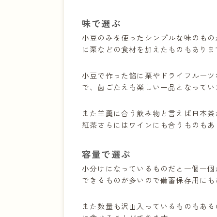
45 ツバメヤ ツバメようかん
味で選ぶ
羊羹おすすめ45選のまとめ
小豆のみを使ったシンプルな味のもの
に栗などの食材を加えたものもありま
小豆で作った餡に栗やドライフルーツ
で、歯ごたえも楽しい一品となってい
また羊羹に合う飲み物と言えば日本茶
紅茶さらにはワインにも合うものもあ
容量で選ぶ
小分けになっているものだと一個一個
できるものが多いので備蓄保存用にも
また数量も沢山入っているものもある