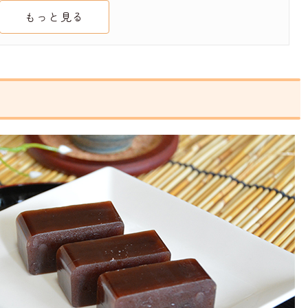
もっと見る
米屋『栗むし羊羹』
羊羹
布あんみつ羊かん
る小さなようかん
ルーボトル 羊羹
ん 春吉富士
りセット
もようかん