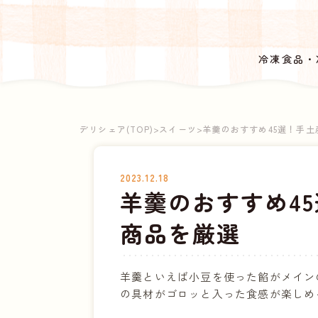
冷凍食品・
デリシェア
>
スイーツ
>
羊羹のおすすめ45選！手
2023.12.18
羊羹のおすすめ4
商品を厳選
羊羹といえば小豆を使った餡がメイン
の具材がゴロッと入った食感が楽しめ