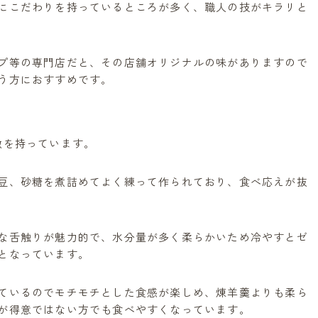
にこだわりを持っているところが多く、職人の技がキラリと
水ようかん こし
チョコようかん
プ等の専門店だと、その店舗オリジナルの味がありますので
羹
う方におすすめです。
 塩羊羹
 あずき
徴を持っています。
豆、砂糖を煮詰めてよく練って作られており、食べ応えが抜
うかん
ばいかん) 燻製羊羹
な舌触りが魅力的で、水分量が多く柔らかいため冷やすとゼ
となっています。
コーヒー羊羹
ているのでモチモチとした食感が楽しめ、煉羊羹よりも柔ら
が得意ではない方でも食べやすくなっています。