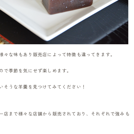
ん
ようかん
】
イフルーツの羊羹
羹 ドライフルーツ
様々な味もあり販売店によって特徴も違ってきます。
印 極
ので季節を気にせず楽しめます。
いそうな羊羹を見つけてみてください！
ようかん
ん 10本入
ー店まで様々な店舗から販売されており、それぞれで強みも
ようかん(こし)