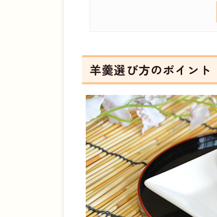
味で選ぶ
容量で選ぶ
羊羹の人気おすすめ45選！
01 なごみの米屋 なごみの
02 銀座千疋屋 銀座フルーツ
羊羹選び方のポイント
03 麻布昇月堂 一枚流し麻
04 虎屋 竹皮包羊羹
05 井村屋 片手で食べられ
06 虎屋 小形羊羹
07 舟和 芋ようかん
08 鶴屋光信 春夏5種詰合せ
09 ブルーボトルコーヒー ブ
10 明治食品工業 富士山羊か
11 むら山 最高級羊羹三本入
12 井村屋 えいようかん
13 やおきん ひとくち焼きい