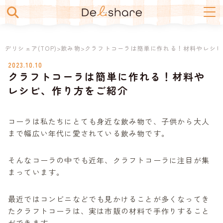
デリシェア
>
飲み物
>
クラフトコーラは簡単に作れる！材料やレシピ
2023.10.10
クラフトコーラは簡単に作れる！材料や
冷凍食品・冷凍保存
レシピ、作り方をご紹介
レトルト・インスタント
コーラは私たちにとても身近な飲み物で、子供から大人
まで幅広い年代に愛されている飲み物です。
生鮮
そんなコーラの中でも近年、クラフトコーラに注目が集
スイーツ
まっています。
飲み物
最近ではコンビニなどでも見かけることが多くなってき
たクラフトコーラは、実は市販の材料で手作りすること
コラム
ができます。