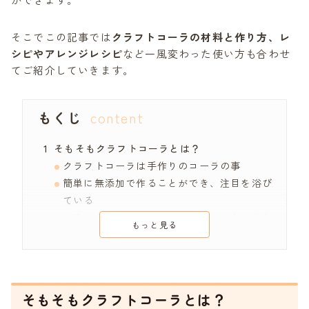
そこでこの記事では
クラフトコーラの材料と作り方、レ
シピやアレンジレシピ
など一風変わった使い方も合わせ
てご紹介していきます。
もくじ
そもそもクラフトコーラとは？
クラフトコーラは手作りのコーラの事
簡単に無添加で作ることができ、注目を浴び
ている
クラフトコーラは複数のスパイスからつくら
もっと見る
れる
クラフトコーラに必要な材料
シナモン
クローブ
そもそもクラフトコーラとは？
ナツメグ