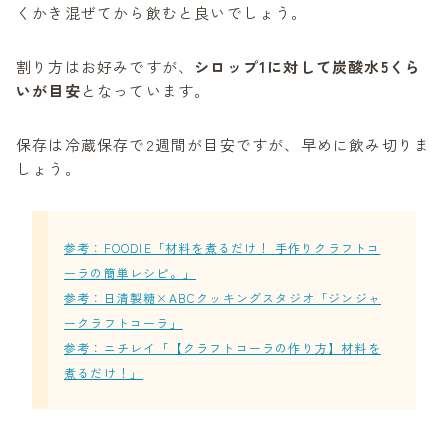
くかき混ぜてから飲むと良いでしょう。
割り方はお好みですが、
シロップ1に対して炭酸水5くら
いが目安
となっています。
保存は冷蔵保存で2週間が目安ですが、早めに飲み切りま
しょう。
参考：FOODIE「材料を煮るだけ！ 手作りクラフトコ
ーラの簡単レシピ。」
参考：日清製糖×ABCクッキングスタジオ「ジンジャ
ークラフトコーラ」
参考：ニチレイ「【クラフトコーラの作り方】材料を
煮るだけ！」