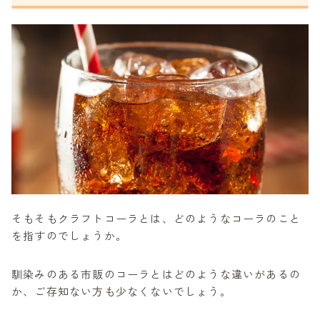
コリアンダー
カルダモン
八角（スターアニス）
バニラビーンズ
黒胡椒（ブラックペッパー）
レモン
砂糖
クラフトコーラのレシピ
【1.材料の下準備】
【2.材料を火にかける】
【3.カラメルを作る】
【4.3に2を加える】
そもそもクラフトコーラとは、どのようなコーラのこと
【5.瓶で保存し、冷蔵庫で一晩寝かす】
を指すのでしょうか。
【6.炭酸水で割って飲む】
クラフトコーラのアレンジレシピ
馴染みのある市販のコーラとはどのような違いがあるの
使う材料を変えてみる
か、ご存知ない方も少なくないでしょう。
カラメルを入れず透明なコーラとして楽しむ
アイスクリームと合わせる