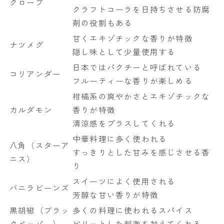
クローブ
クラフトコーラを日持ちさせる防腐
剤の役割もある
甘くエキゾチックな香りが特徴
ナツメグ
隠し味として少量使用する
日本ではパクチーと呼ばれている
コリアンダー
フルーティーな香りが楽しめる
柑橘系の爽やかさとエキゾチックな
カルダモン
香りが特徴
清涼感をプラスしてくれる
中華料理に多く使われる
八角（スターア
すっきりとした甘みを感じさせる香
ニス）
り
スイーツによく使用される
バニラビーンズ
芳醇な甘い香りが特徴
黒胡椒（ブラッ
多くの料理に使われるスパイス
クペッパー）
ピリッとした刺激を加えてくれる