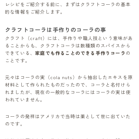
レシピをご紹介する前に、まずはクラフトコーラの基本
他の飲み物と割って飲む
的な情報をご紹介します。
肉料理の隠し味に使う
クラフトコーラの材料やレシピ｜まとめ
クラフトコーラは手作りのコーラの事
クラフト（craft）には、手作りや職人技という意味があ
ることからも、クラフトコーラは数種類のスパイスから
できている、
家庭でも作ることのできる手作りコーラ
の
ことです。
元々はコーラの実（cola nuts）から抽出したエキスを原
材料として作られたものだったので、コーラと名付けら
れましたが、現在の一般的なコーラにはコーラの実は使
われていません。
コーラの発祥はアメリカで当時は薬として世に出ていた
のです。