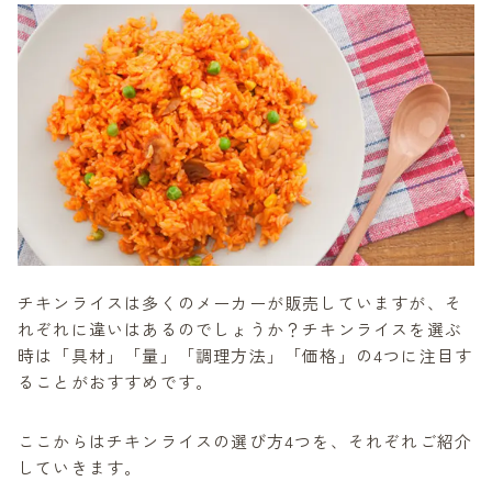
イス
05 トップバリュ チキンライス
06 ニチレイフーズ チキンライス
07 セブンプレミアム チキンライス 400g
08 ニッスイ 至福の味わいチキンライス
09 株式会社ファミリーネットワークシステム
ズ レンジでできる 淡路どりと淡路玉葱のチ
キンライス
10 ニチレイ レストランユース チキンライス
1kg
11 ローソン/テーブルマーク チキンライス
チキンライスは多くのメーカーが販売していますが、そ
12 エム・シーシー食品 ライスロードチキンラ
れぞれに違いはあるのでしょうか？チキンライスを選ぶ
イス
時は「具材」「量」「調理方法」「価格」の4つに注目す
13 ファミマル バターとトマトの風味のチキ
ることがおすすめです。
ンライス
14 ジェフダ チキンライス250g
ここからはチキンライスの選び方4つを、それぞれご紹介
15 CO・OP チキンライス250g×2
していきます。
冷凍のチキンライスおすすめ15選のまとめ