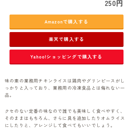
250円
14
192
円
購入する
チキンライス250g
CO・OP
Amazonで
15
178
円
購入する
チキンライス250g×2
Amazonで購入する
楽天で購入する
Yahoo!ショッピングで購入する
味の素の業務用チキンライスは鶏肉やグリンピースがし
っかりと入っており、業務用の冷凍食品とは侮れない一
品。
クセのない定番の味なので誰でも美味しく食べやすく、
そのままはもちろん、さらに具を追加したりオムライス
にしたりと、アレンジして食べてもいいでしょう。