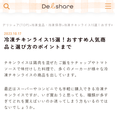
デリシェア
>
冷凍食品・冷凍保存
>
冷凍チキンライス15選！おすす
2023.10.17
冷凍チキンライス15選！おすすめ人気商
冷凍食品・冷凍保存
品と選び方のポイントまで
レトルト・インスタント
チキンライスは鶏肉を混ぜたご飯をケチャップやトマト
ソースで味付けした料理で、多くのメーカーが様々な冷
生鮮
凍チキンライスの商品を出しています。
スイーツ
最近はスーパーやコンビニでも手軽に購入できる冷凍チ
キンライスですが、いざ買おうと思っても、種類が多す
飲み物
ぎてどれを買えばいいのか迷ってしまう方もいるのでは
ないでしょうか。
コラム