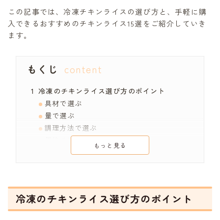
この記事では、冷凍チキンライスの選び方と、手軽に購
入できるおすすめのチキンライス15選をご紹介していき
ます。
もくじ
冷凍のチキンライス選び方のポイント
具材で選ぶ
量で選ぶ
調理方法で選ぶ
価格で選ぶ
もっと見る
冷凍のチキンライスの人気おすすめ15選！
01 味の素 チキンライス250
02 ロイヤルシェフ チキンライス
03 テーブルマーク Wチーズのチキンライス
冷凍のチキンライス選び方のポイント
300g
04 テーブルマーク ごっつー使えるチキンラ