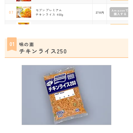
セブンプレミアム
Amazonで
07
278
円
購入する
チキンライス 400g
ニッスイ
Amazonで
08
451
円
購入する
至福の味わいチキンライス
株式会社ファミリーネットワークシ
01
味の素
ステムズ
Amazonで
09
500
円
チキンライス250
購入する
レンジでできる 淡路どりと淡路玉
葱のチキンライス
ニチレイ
Amazonで
10
レストランユース チキンライス
309
円
購入する
1kg
ローソン/テーブルマーク
Amazonで
11
160
円
購入する
チキンライス
エム・シーシー食品
Amazonで
12
279
円
購入する
ライスロードチキンライス
ファミマル
Amazonで
13
バターとトマトの風味のチキンライ
165
円
購入する
ス
ジェフダ
Amazonで